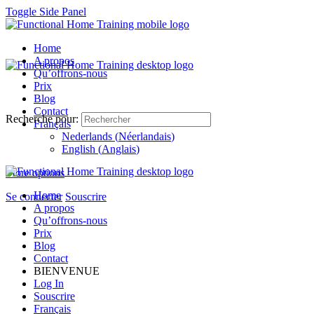
Toggle Side Panel
Home
A propos
Qu’offrons-nous
Prix
Blog
Contact
Recherche pour:
Français
Nederlands
(
Néerlandais
)
English
(
Anglais
)
More options
Home
Se connecter
Souscrire
A propos
Qu’offrons-nous
Prix
Blog
Contact
BIENVENUE
Log In
Souscrire
Français